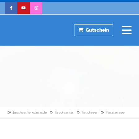
Gutschein
tauchcenter-steina.de
Tauchcenter
Tauchseen
Hausteinsee