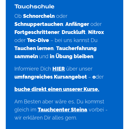
Tauchschule
Ob
Schnorcheln
oder
Schnuppertauchen
;
Anfänger
oder
Fortgeschrittener
;
Druckluft
,
Nitrox
oder
Tec-Dive
– bei uns kannst Du
Tauchen
lernen
,
Taucherfahrung
sammeln
und
in Übung bleiben
.
Informiere Dich
HIER
über unser
umfangreiches Kursangebot
–
o
der
buche direkt einen unserer Kurse.
Am Besten aber wäre es, Du kommst
gleich im
Tauchcenter Steina
vorbei -
wir erklären Dir alles gern.